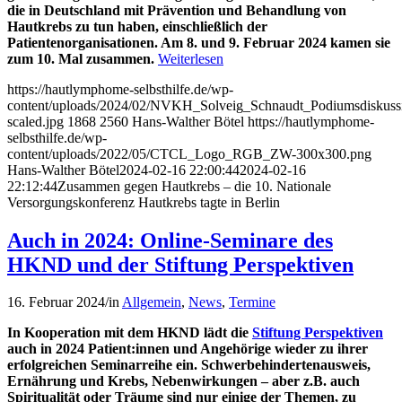
die in Deutschland mit Prävention und Behandlung von
Hautkrebs zu tun haben, einschließlich der
Patientenorganisationen. Am 8. und 9. Februar 2024 kamen sie
zum 10. Mal zusammen.
Weiterlesen
https://hautlymphome-selbsthilfe.de/wp-
content/uploads/2024/02/NVKH_Solveig_Schnaudt_Podiumsdiskuss
scaled.jpg
1868
2560
Hans-Walther Bötel
https://hautlymphome-
selbsthilfe.de/wp-
content/uploads/2022/05/CTCL_Logo_RGB_ZW-300x300.png
Hans-Walther Bötel
2024-02-16 22:00:44
2024-02-16
22:12:44
Zusammen gegen Hautkrebs – die 10. Nationale
Versorgungskonferenz Hautkrebs tagte in Berlin
Auch in 2024: Online-Seminare des
HKND und der Stiftung Perspektiven
16. Februar 2024
/
in
Allgemein
,
News
,
Termine
In Kooperation mit dem HKND lädt die
Stiftung Perspektiven
auch in 2024 Patient:innen und Angehörige wieder zu ihrer
erfolgreichen Seminarreihe ein. Schwerbehindertenausweis,
Ernährung und Krebs, Nebenwirkungen – aber z.B. auch
Spiritualität oder Träume sind nur einige der Themen, zu