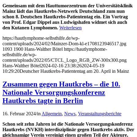
Gemeinsam mit dem Hauttumorzentrum der Universitätsklinik
Mainz lädt das Hautkrebs-Netzwerk Deutschland zum nun
schon 8. Deutschen Hautkrebs-Patiententag ein. Ein Vortrag
von Prof. Edgar Dippel aus Ludwigshafen widmet sich auch
den Kutanen Lymphomen.
Weiterlesen
https://hautlymphome-selbsthilfe.de/wp-
content/uploads/2024/02/Mainzer-Dom-kl-e1708123946517.jpg
1093
1900
Hans-Walther Bötel
https://hautlymphome-
selbsthilfe.de/wp-
content/uploads/2022/05/CTCL_Logo_RGB_ZW-300x300.png
Hans-Walther Bötel
2024-02-16 23:38:26
2024-05-19
10:29:20
Deutscher Hautkrebs-Patiententag am 20. April in Mainz
Zusammen gegen Hautkrebs – die 10.
Nationale Versorgungskonferenz
Hautkrebs tagte in Berlin
16. Februar 2024
/
in
Allgemein
,
News
,
Veranstaltungsberichte
Schon seit zehn Jahren ist die Nationale Versorgungskonferenz
Hautkrebs (NVKH) interdisziplinär gegen Hautkrebs aktiv. Der
gleichnamige Verein vereinigt einen großen Teil der Akteure,