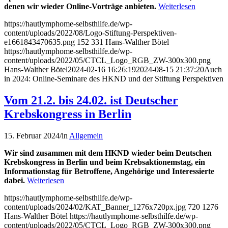
denen wir wieder Online-Vorträge anbieten.
Weiterlesen
https://hautlymphome-selbsthilfe.de/wp-
content/uploads/2022/08/Logo-Stiftung-Perspektiven-
e1661843470635.png
152
331
Hans-Walther Bötel
https://hautlymphome-selbsthilfe.de/wp-
content/uploads/2022/05/CTCL_Logo_RGB_ZW-300x300.png
Hans-Walther Bötel
2024-02-16 16:26:19
2024-08-15 21:37:20
Auch
in 2024: Online-Seminare des HKND und der Stiftung Perspektiven
Vom 21.2. bis 24.02. ist Deutscher
Krebskongress in Berlin
15. Februar 2024
/
in
Allgemein
Wir sind zusammen mit dem HKND wieder beim Deutschen
Krebskongress in Berlin und beim Krebsaktionemstag, ein
Informationstag für Betroffene, Angehörige und Interessierte
dabei.
Weiterlesen
https://hautlymphome-selbsthilfe.de/wp-
content/uploads/2024/02/KAT_Banner_1276x720px.jpg
720
1276
Hans-Walther Bötel
https://hautlymphome-selbsthilfe.de/wp-
content/uploads/2022/05/CTCL_Logo_RGB_ZW-300x300.png