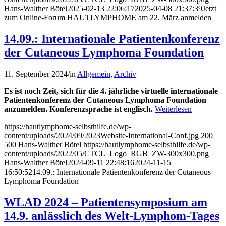
Hans-Walther Bötel
2025-02-13 22:06:17
2025-04-08 21:37:39
Jetzt
zum Online-Forum HAUTLYMPHOME am 22. März anmelden
14.09.: Internationale Patientenkonferenz
der Cutaneous Lymphoma Foundation
11. September 2024
/
in
Allgemein
,
Archiv
Es ist noch Zeit, sich für die 4. jährliche virtuelle internationale
Patientenkonferenz der Cutaneous Lymphoma Foundation
anzumelden. Konferenzsprache ist englisch.
Weiterlesen
https://hautlymphome-selbsthilfe.de/wp-
content/uploads/2024/09/2023Website-International-Conf.jpg
200
500
Hans-Walther Bötel
https://hautlymphome-selbsthilfe.de/wp-
content/uploads/2022/05/CTCL_Logo_RGB_ZW-300x300.png
Hans-Walther Bötel
2024-09-11 22:48:16
2024-11-15
16:50:52
14.09.: Internationale Patientenkonferenz der Cutaneous
Lymphoma Foundation
WLAD 2024 – Patientensymposium am
14.9. anlässlich des Welt-Lymphom-Tages