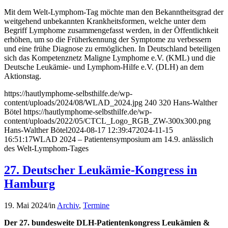
Mit dem Welt-Lymphom-Tag möchte man den Bekanntheitsgrad der
weitgehend unbekannten Krankheitsformen, welche unter dem
Begriff Lymphome zusammengefasst werden, in der Öffentlichkeit
erhöhen, um so die Früherkennung der Symptome zu verbessern
und eine frühe Diagnose zu ermöglichen. In Deutschland beteiligen
sich das Kompetenznetz Maligne Lymphome e.V. (KML) und die
Deutsche Leukämie- und Lymphom-Hilfe e.V. (DLH) an dem
Aktionstag.
https://hautlymphome-selbsthilfe.de/wp-
content/uploads/2024/08/WLAD_2024.jpg
240
320
Hans-Walther
Bötel
https://hautlymphome-selbsthilfe.de/wp-
content/uploads/2022/05/CTCL_Logo_RGB_ZW-300x300.png
Hans-Walther Bötel
2024-08-17 12:39:47
2024-11-15
16:51:17
WLAD 2024 – Patientensymposium am 14.9. anlässlich
des Welt-Lymphom-Tages
27. Deutscher Leukämie-Kongress in
Hamburg
19. Mai 2024
/
in
Archiv
,
Termine
Der 27. bundesweite DLH-Patientenkongress Leukämien &