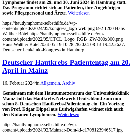
Lymphome findet am 29. und 30. Juni 2024 in Hamburg statt.
Das Programm richtet sich an Patienten, ihre Angehörigen
sowie Pflegepersonal und Ärzte.
Weiterlesen
https://hautlymphome-selbsthilfe.de/wp-
content/uploads/2024/05/kongress_logo-web.png
692
1200
Hans-
Walther Bötel
https://hautlymphome-selbsthilfe.de/wp-
content/uploads/2022/05/CTCL_Logo_RGB_ZW-300x300.png
Hans-Walther Bötel
2024-05-19 10:28:28
2024-08-13 19:42:26
27.
Deutscher Leukämie-Kongress in Hamburg
Deutscher Hautkrebs-Patiententag am 20.
April in Mainz
16. Februar 2024
/
in
Allgemein
,
Archiv
Gemeinsam mit dem Hauttumorzentrum der Universitätsklinik
Mainz lädt das Hautkrebs-Netzwerk Deutschland zum nun
schon 8. Deutschen Hautkrebs-Patiententag ein. Ein Vortrag
von Prof. Edgar Dippel aus Ludwigshafen widmet sich auch
den Kutanen Lymphomen.
Weiterlesen
https://hautlymphome-selbsthilfe.de/wp-
content/uploads/2024/02/Mainzer-Dom-kl-e1708123946517.jpg