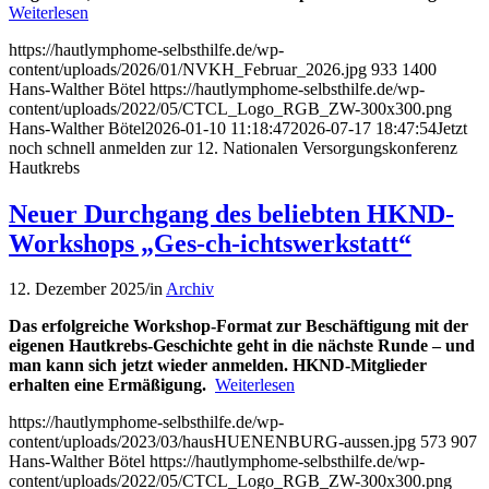
Weiterlesen
https://hautlymphome-selbsthilfe.de/wp-
content/uploads/2026/01/NVKH_Februar_2026.jpg
933
1400
Hans-Walther Bötel
https://hautlymphome-selbsthilfe.de/wp-
content/uploads/2022/05/CTCL_Logo_RGB_ZW-300x300.png
Hans-Walther Bötel
2026-01-10 11:18:47
2026-07-17 18:47:54
Jetzt
noch schnell anmelden zur 12. Nationalen Versorgungskonferenz
Hautkrebs
Neuer Durchgang des beliebten HKND-
Workshops „Ges-ch-ichtswerkstatt“
12. Dezember 2025
/
in
Archiv
Das erfolgreiche Workshop-Format zur Beschäftigung mit der
eigenen Hautkrebs-Geschichte geht in die nächste Runde – und
man kann sich jetzt wieder anmelden. HKND-Mitglieder
erhalten eine Ermäßigung.
Weiterlesen
https://hautlymphome-selbsthilfe.de/wp-
content/uploads/2023/03/hausHUENENBURG-aussen.jpg
573
907
Hans-Walther Bötel
https://hautlymphome-selbsthilfe.de/wp-
content/uploads/2022/05/CTCL_Logo_RGB_ZW-300x300.png