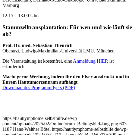
Marburg
12.15 – 13.00 Uhr:
Stammzelltransplantation: Für wen und wie läuft sie
ab?
Prof. Dr. med. Sebastian Theurich
Oberarzt, Ludwig-Maximilian-Universität LMU, München
Die Veranstaltung ist kostenfrei, eine
Anmeldung HIER
ist
erforderlich.
Macht gerne Werbung, indem Ihr den Flyer ausdruckt und in
Eurem Hauttumorzentrum aufhängt.
Download des Programmflyers (PDF)
https://hautlymphome-selbsthilfe.de/wp-
content/uploads/2025/02/Onlineforum_Beitragsbild-lang.png
603
1187
Hans-Walther Bötel
https://hautlymphome-selbsthilfe.de/wp-
content/uploads/2022/05/CTCL_Logo_RGB_ZW-300x300.png