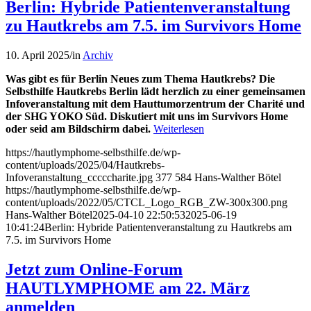
Berlin: Hybride Patientenveranstaltung
zu Hautkrebs am 7.5. im Survivors Home
10. April 2025
/
in
Archiv
Was gibt es für Berlin Neues zum Thema Hautkrebs? Die
Selbsthilfe Hautkrebs Berlin lädt herzlich zu einer gemeinsamen
Infoveranstaltung mit dem Hauttumorzentrum der Charité und
der SHG YOKO Süd. Diskutiert mit uns im Survivors Home
oder seid am Bildschirm dabei.
Weiterlesen
https://hautlymphome-selbsthilfe.de/wp-
content/uploads/2025/04/Hautkrebs-
Infoveranstaltung_cccccharite.jpg
377
584
Hans-Walther Bötel
https://hautlymphome-selbsthilfe.de/wp-
content/uploads/2022/05/CTCL_Logo_RGB_ZW-300x300.png
Hans-Walther Bötel
2025-04-10 22:50:53
2025-06-19
10:41:24
Berlin: Hybride Patientenveranstaltung zu Hautkrebs am
7.5. im Survivors Home
Jetzt zum Online-Forum
HAUTLYMPHOME am 22. März
anmelden