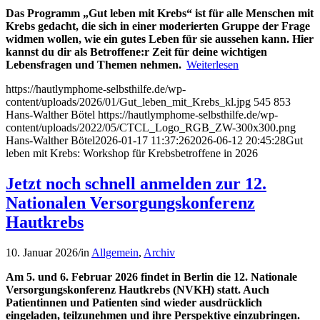
Das Programm „Gut leben mit Krebs“ ist für alle Menschen mit
Krebs gedacht, die sich in einer moderierten Gruppe der Frage
widmen wollen, wie ein gutes Leben für sie aussehen kann. Hier
kannst du dir als Betroffene:r Zeit für deine wichtigen
Lebensfragen und Themen nehmen.
Weiterlesen
https://hautlymphome-selbsthilfe.de/wp-
content/uploads/2026/01/Gut_leben_mit_Krebs_kl.jpg
545
853
Hans-Walther Bötel
https://hautlymphome-selbsthilfe.de/wp-
content/uploads/2022/05/CTCL_Logo_RGB_ZW-300x300.png
Hans-Walther Bötel
2026-01-17 11:37:26
2026-06-12 20:45:28
Gut
leben mit Krebs: Workshop für Krebsbetroffene in 2026
Jetzt noch schnell anmelden zur 12.
Nationalen Versorgungskonferenz
Hautkrebs
10. Januar 2026
/
in
Allgemein
,
Archiv
Am 5. und 6. Februar 2026 findet in Berlin die 12. Nationale
Versorgungskonferenz Hautkrebs (NVKH) statt. Auch
Patientinnen und Patienten sind wieder ausdrücklich
eingeladen, teilzunehmen und ihre Perspektive einzubringen.