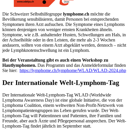
Die Schweizer Selbsthilfegruppe
lymphome.ch
möchte die
Bevölkerung sensibilisieren, damit Personen bei entsprechenden
Symptomen ihren Arzt aufsuchen. Die Symptome eines Lymphoms
können denjenigen von weniger ernsten Krankheiten ähneln.
Symptome, wie z.B. anhaltender Husten, Schwellungen am Hals, in
der Achselhöhle oder in den Leisten, die mehr als 2-3 Wochen
andauern, sollten von einem Arzt abgeklärt werden, dennoch – nicht
jede Lymphknotenschwellung ist ein Lymphom.
Bei der Veranstaltung gibt es auch einen Workshop zu
Hautlymphomen.
Das Programm und das Anmeldeformular finden
Sie hier:
https://lymphome.ch/lymphome/WLAD/WLAD-2024.php
Der Internationale Welt-Lymphom-Tag
Der Internationale Welt-Lymphom-Tag WLAD (Worldwide
Lymphoma Awareness Day) ist eine globale Initiative, die von der
Lymphoma Coalition, einem weltweiten Non-Profit-Netzwerk von
Lymphompatientengruppen ins Leben gerufen wurde. Der Welt-
Lymphom-Tag will Patientinnen und Patienten, ihre Familien und
Freunde, aber auch Ärzte und Pflegepersonal ansprechen. Der Welt-
Lymphom-Tag findet jährlich im September statt.