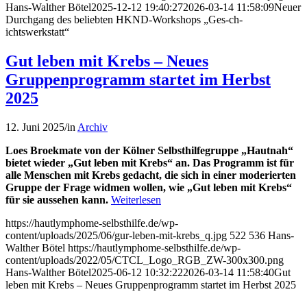
Hans-Walther Bötel
2025-12-12 19:40:27
2026-03-14 11:58:09
Neuer
Durchgang des beliebten HKND-Workshops „Ges-ch-
ichtswerkstatt“
Gut leben mit Krebs – Neues
Gruppenprogramm startet im Herbst
2025
12. Juni 2025
/
in
Archiv
Loes Broekmate von der Kölner Selbsthilfegruppe „Hautnah“
bietet wieder „Gut leben mit Krebs“ an. Das Programm ist für
alle Menschen mit Krebs gedacht, die sich in einer moderierten
Gruppe der Frage widmen wollen, wie „Gut leben mit Krebs“
für sie aussehen kann.
Weiterlesen
https://hautlymphome-selbsthilfe.de/wp-
content/uploads/2025/06/gur-leben-mit-krebs_q.jpg
522
536
Hans-
Walther Bötel
https://hautlymphome-selbsthilfe.de/wp-
content/uploads/2022/05/CTCL_Logo_RGB_ZW-300x300.png
Hans-Walther Bötel
2025-06-12 10:32:22
2026-03-14 11:58:40
Gut
leben mit Krebs – Neues Gruppenprogramm startet im Herbst 2025