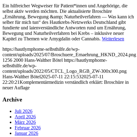
Ein hilfreicher Wegweiser für Patient*innen und Angehörige, die
selbst aktiv werden möchten. Die aktualisierte Broschüre
„Ernährung, Bewegung &amp; Naturheilverfahren — Was kann ich
selber für mich tun“ des Hautkrebs-Netzwerks Deutschland gibt
fundierte und laienverständliche Antworten rund um Ernährung,
Bewegung und Naturheilverfahren bei Krebs – inklusive neuer
Kapitel zu Themen wie Amygdalin oder Cannabis.
Weiterlesen
https://hautlymphome-selbsthilfe.de/wp-
content/uploads/2025/07/Broschuere_Ernaehrung_HKND_2024.png
1256
2000
Hans-Walther Bötel
https://hautlymphome-
selbsthilfe.de/wp-
content/uploads/2022/05/CTCL_Logo_RGB_ZW-300x300.png
Hans-Walther Bötel
2025-07-11 22:15:53
2025-07-11
22:20:21
Komplementärmedizin verständlich erklärt: Broschüre in
neuer Auflage
Archive
Juli 2026
April 2026
März 2026
Februar 2026
Januar 2026