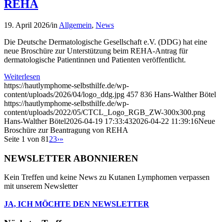
REHA
19. April 2026
/
in
Allgemein
,
News
Die Deutsche Dermatologische Gesellschaft e.V. (DDG) hat eine
neue Broschüre zur Unterstützung beim REHA-Antrag für
dermatologische Patientinnen und Patienten veröffentlicht.
Weiterlesen
https://hautlymphome-selbsthilfe.de/wp-
content/uploads/2026/04/logo_ddg.jpg
457
836
Hans-Walther Bötel
https://hautlymphome-selbsthilfe.de/wp-
content/uploads/2022/05/CTCL_Logo_RGB_ZW-300x300.png
Hans-Walther Bötel
2026-04-19 17:33:43
2026-04-22 11:39:16
Neue
Broschüre zur Beantragung von REHA
Seite 1 von 8
1
2
3
›
»
NEWSLETTER ABONNIEREN
Kein Treffen und keine News zu Kutanen Lymphomen verpassen
mit unserem Newsletter
JA, ICH MÖCHTE DEN NEWSLETTER