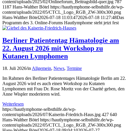
content/uploads/2025/02/Onlineforum_Beitragsbild-quer.jpg
787
1187
Hans-Walther Bötel
https://hautlymphome-selbsthilfe.de/wp-
content/uploads/2022/05/CTCL_Logo_RGB_ZW-300x300.png
Hans-Walther Bötel
2026-07-18 11:03:47
2026-07-18 11:27:48
Das
Programm des 3. Online-Forums Hautlymphome steht jetzt fest
Berliner Patiententag Hämatologie am
22. August 2026 mit Workshop zu
Kutanen Lymphomen
18. Juli 2026
/
in
Allgemein
,
News
,
Termine
Im Rahmen des Berliner Patiententages Hämatologie Berlin am 22.
August 2026 wird es auch einen Workshop zu Kutanen
Lymphomen mit Frau Dr. Rose Moritz von der Charité geben, den
Anne Wispler moderieren wird.
Weiterlesen
https://hautlymphome-selbsthilfe.de/wp-
content/uploads/2026/07/Kaiserin-Friedrich-Haus.jpg
427
640
Hans-Walther Bötel
https://hautlymphome-selbsthilfe.de/wp-
content/uploads/2022/05/CTCL_Logo_RGB_ZW-300x300.png
Hans-Walther Bötel
2026-07-18 09:04:10
2026-07-27