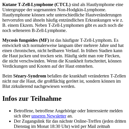
Kutane T-Zell-Lymphome (CTCL)
sind als Hautlymphome eine
Untergruppe der sogenannten Non-Hodgkin-Lymphome.
Hautlymphome können sehr unterschiedliche Hautveränderungen
hervorrufen und ähneln häufig entzündlichen Erkrankungen wie z.
B. einem Ekzem. Neben T-Zell-Lymphomen gibt es auch noch die
noch selteneren B-Zell-Lymphome.
Mycosis fungoides (MF)
ist das häufigste T-Zell-Lymphom. Es
entwickelt sich normalerweise langsam über mehrere Jahre und hat
einen chronischen, nicht heilbaren Verlauf. In frühen Stadien kann
die Haut jucken und trocken sein. Häufig sieht man rote Flecken,
die nicht verschwinden. Wenn die Krankheit fortschreitet, können
Verdickungen und Knoten auf der Haut entstehen.
Beim
Sézary-Syndrom
befallen die krankhaft veränderten T-Zellen
nicht nur die Haut, die großflächig gerötet ist, sondern können im
Blut zirkulierend nachgewiesen werden.
Infos zur Teilnahme
Betroffene, betroffene Angehörige oder Interessierte melden
sich über
unseren Newsletter
an.
Der Zugangslink für das nächste Online-Treffen (jeden dritten
Dienstag im Monat 18:30 Uhr) wird per Mail zeitnah