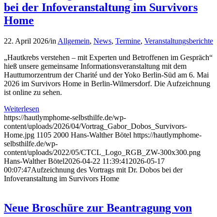
bei der Infoveranstaltung im Survivors
Home
22. April 2026
/
in
Allgemein
,
News
,
Termine
,
Veranstaltungsberichte
„Hautkrebs verstehen – mit Experten und Betroffenen im Gespräch“
hieß unsere gemeinsame Informationsveranstaltung mit dem
Hauttumorzentrum der Charité und der Yoko Berlin-Süd am 6. Mai
2026 im Survivors Home in Berlin-Wilmersdorf. Die Aufzeichnung
ist online zu sehen.
Weiterlesen
https://hautlymphome-selbsthilfe.de/wp-
content/uploads/2026/04/Vortrag_Gabor_Dobos_Survivors-
Home.jpg
1105
2000
Hans-Walther Bötel
https://hautlymphome-
selbsthilfe.de/wp-
content/uploads/2022/05/CTCL_Logo_RGB_ZW-300x300.png
Hans-Walther Bötel
2026-04-22 11:39:41
2026-05-17
00:07:47
Aufzeichnung des Vortrags mit Dr. Dobos bei der
Infoveranstaltung im Survivors Home
Neue Broschüre zur Beantragung von