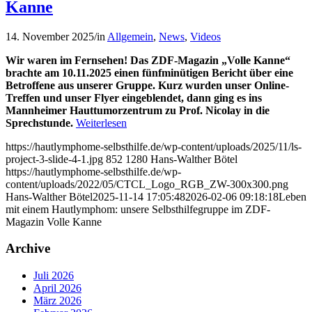
Kanne
14. November 2025
/
in
Allgemein
,
News
,
Videos
Wir waren im Fernsehen! Das ZDF-Magazin „Volle Kanne“
brachte am 10.11.2025 einen fünfminütigen Bericht über eine
Betroffene aus unserer Gruppe. Kurz wurden unser Online-
Treffen und unser Flyer eingeblendet, dann ging es ins
Mannheimer Hauttumorzentrum zu Prof. Nicolay in die
Sprechstunde.
Weiterlesen
https://hautlymphome-selbsthilfe.de/wp-content/uploads/2025/11/ls-
project-3-slide-4-1.jpg
852
1280
Hans-Walther Bötel
https://hautlymphome-selbsthilfe.de/wp-
content/uploads/2022/05/CTCL_Logo_RGB_ZW-300x300.png
Hans-Walther Bötel
2025-11-14 17:05:48
2026-02-06 09:18:18
Leben
mit einem Hautlymphom: unsere Selbsthilfegruppe im ZDF-
Magazin Volle Kanne
Archive
Juli 2026
April 2026
März 2026