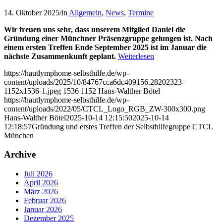
14. Oktober 2025
/
in
Allgemein
,
News
,
Termine
Wir freuen uns sehr, dass unserem Mitglied Daniel die
Gründung einer Münchner Präsenzgruppe gelungen ist. Nach
einem ersten Treffen Ende September 2025 ist im Januar die
nächste Zusammenkunft geplant.
Weiterlesen
https://hautlymphome-selbsthilfe.de/wp-
content/uploads/2025/10/84767cca6dc409156.28202323-
1152x1536-1.jpeg
1536
1152
Hans-Walther Bötel
https://hautlymphome-selbsthilfe.de/wp-
content/uploads/2022/05/CTCL_Logo_RGB_ZW-300x300.png
Hans-Walther Bötel
2025-10-14 12:15:50
2025-10-14
12:18:57
Gründung und erstes Treffen der Selbsthilfegruppe CTCL
München
Archive
Juli 2026
April 2026
März 2026
Februar 2026
Januar 2026
Dezember 2025