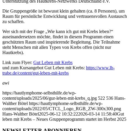
Unterstützung des Hautkrebs-Netzwerks Deutschland e.V.
Die Gruppengröße ist bewusst klein gehalten (ca. 8 Personen), um
Raum für persönliche Entwicklung und vertrauensvollen Austausch
zu schaffen.
Wer sich mit der Frage „Wie kann ich gut mit Krebs leben?“
auseinandersetzen möchte, findet in diesem Programm einen
geschützten Raum und inspirierende Begleitung. Die Teilnahme
steht Menschen mit allen Typen von Krebs offen (nicht nur
Hautkrebs).
Link zum Flyer:
Gut Leben mit Krebs
und zum Kursangebot Gut Leben mit Krebs:
https://www.lb-
trabe.de/content/gut-leben-mit-krebs
awi
https://hautlymphome-selbsthilfe.de/wp-
content/uploads/2025/06/gur-leben-mit-krebs_q.jpg
522
536
Hans-
Walther Bötel
https://hautlymphome-selbsthilfe.de/wp-
content/uploads/2022/05/CTCL_Logo_RGB_ZW-300x300.png
Hans-Walther Bötel
2025-06-12 10:32:22
2026-03-14 11:58:40
Gut
leben mit Krebs – Neues Gruppenprogramm startet im Herbst 2025
NEWSLETTER ABONNIEREN