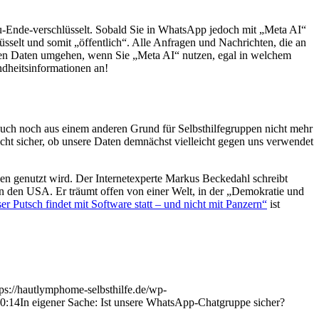
zu-Ende-verschlüsselt. Sobald Sie in WhatsApp jedoch mit „Meta AI“
selt und somit „öffentlich“. Alle Anfragen und Nachrichten, die an
hren Daten umgehen, wenn Sie „Meta AI“ nutzen, egal in welchem
dheitsinformationen an!
auch noch aus einem anderen Grund für Selbsthilfegruppen nicht mehr
icht sicher, ob unsere Daten demnächst vielleicht gegen uns verwendet
n genutzt wird. Der Internetexperte Markus Beckedahl schreibt
n in den USA. Er träumt offen von einer Welt, in der „Demokratie und
ser Putsch findet mit Software statt – und nicht mit Panzern“
ist
tps://hautlymphome-selbsthilfe.de/wp-
0:14
In eigener Sache: Ist unsere WhatsApp-Chatgruppe sicher?