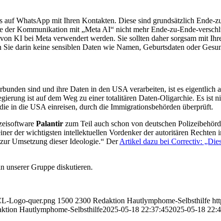
ats auf WhatsApp mit Ihren Kontakten. Diese sind grundsätzlich Ende-
le der Kommunikation mit „Meta AI“ nicht mehr Ende-zu-Ende-verschlüs
 von KI bei Meta verwendert werden. Sie sollten daher sorgsam mit I
 Sie darin keine sensiblen Daten wie Namen, Geburtsdaten oder Gesun
unden sind und ihre Daten in den USA verarbeiten, ist es eigentlich 
ierung ist auf dem Weg zu einer totalitären Daten-Oligarchie. Es ist n
ie in die USA einreisen, durch die Immigrationsbehörden überprüft.
izeisoftware
Palantir
zum Teil auch schon von deutschen Polizeibehörde
h einer der wichtigsten intellektuellen Vordenker der autoritären Rechte
ne zur Umsetzung dieser Ideologie.“ Der
Artikel dazu bei Correctiv: „Die
in unserer Gruppe diskutieren.
TCL-Logo-quer.png
1500
2300
Redaktion Hautlymphome-Selbsthilfe
ht
ktion Hautlymphome-Selbsthilfe
2025-05-18 22:37:45
2025-05-18 22:4