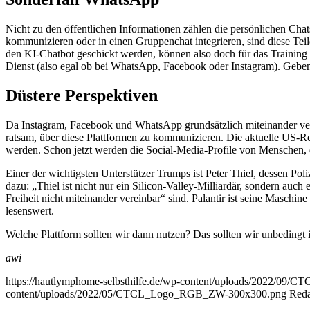
Nicht zu den öffentlichen Informationen zählen die persönlichen Ch
kommunizieren oder in einen Gruppenchat integrieren, sind diese Tei
den KI-Chatbot geschickt werden, können also doch für das Training
Dienst (also egal ob bei WhatsApp, Facebook oder Instagram). Geben
Düstere Perspektiven
Da Instagram, Facebook und WhatsApp grundsätzlich miteinander verb
ratsam, über diese Plattformen zu kommunizieren. Die aktuelle US-Reg
werden. Schon jetzt werden die Social-Media-Profile von Menschen, d
Einer der wichtigsten Unterstützer Trumps ist Peter Thiel, dessen Pol
dazu: „Thiel ist nicht nur ein Silicon-Valley-Milliardär, sondern auc
Freiheit nicht miteinander vereinbar“ sind. Palantir ist seine Maschi
lesenswert.
Welche Plattform sollten wir dann nutzen? Das sollten wir unbedingt 
awi
https://hautlymphome-selbsthilfe.de/wp-content/uploads/2022/09/C
content/uploads/2022/05/CTCL_Logo_RGB_ZW-300x300.png
Reda